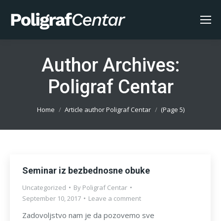
Author Archives:
Poligraf Centar
You are here:
Home
Article author Poligraf Centar
(Page 5)
Seminar iz bezbednosne obuke
Uncategorized
By
Poligraf Centar
September 10, 2017
Leave a comment
Zadovoljstvo nam je da pozovemo sve