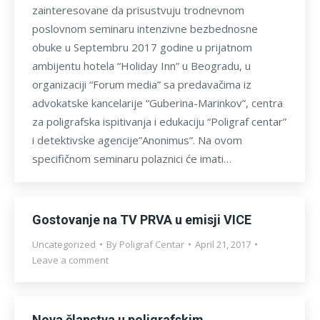
zainteresovane da prisustvuju trodnevnom
poslovnom seminaru intenzivne bezbednosne
obuke u Septembru 2017 godine u prijatnom
ambijentu hotela “Holiday Inn” u Beogradu, u
organizaciji “Forum media” sa predavačima iz
advokatske kancelarije “Guberina-Marinkov”, centra
za poligrafska ispitivanja i edukaciju “Poligraf centar”
i detektivske agencije”Anonimus”. Na ovom
specifičnom seminaru polaznici će imati…
Gostovanje na TV PRVA u emisji VICE
Uncategorized
By
Poligraf Centar
April 21, 2017
Leave a comment
Nova članstva u poligrafskim